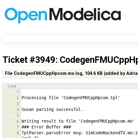
Ticket #3949
: CodegenFMUCppH
File CodegenFMUCppHpcom.mo.log,
104.6 KB
(added by
Adri
Line
1
2
3
4
5
6
7
TplParser.parseError msg: SimCodeBackendTV.mo:1
8